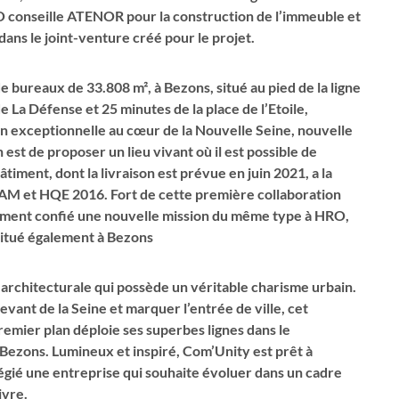
conseille ATENOR pour la construction de l’immeuble et
ans le joint-venture créé pour le projet.
 bureaux de 33.808 m², à Bezons, situé au pied de la ligne
e La Défense et 25 minutes de la place de l’Etoile,
on exceptionnelle au cœur de la Nouvelle Seine, nouvelle
 est de proposer un lieu vivant où il est possible de
timent, dont la livraison est prévue en juin 2021, a la
EAM et HQE 2016. Fort de cette première collaboration
ment confié une nouvelle mission du même type à HRO,
situé également à Bezons
rchitecturale qui possède un véritable charisme urbain.
vant de la Seine et marquer l’entrée de ville, cet
emier plan déploie ses superbes lignes dans le
ezons. Lumineux et inspiré, Com’Unity est prêt à
vilégié une entreprise qui souhaite évoluer dans un cadre
ivre.