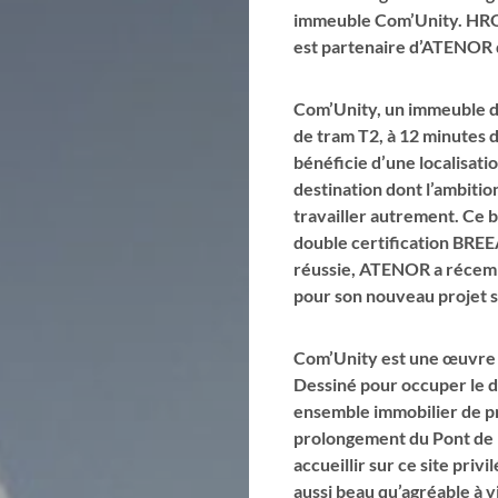
immeuble Com’Unity. HRO 
est partenaire d’ATENOR d
Com’Unity, un immeuble de
de tram T2, à 12 minutes d
bénéficie d’une localisati
destination dont l’ambition
travailler autrement. Ce bâ
double certification BRE
réussie, ATENOR a récem
pour son nouveau projet 
Com’Unity est une œuvre a
Dessiné pour occuper le de
ensemble immobilier de pr
prolongement du Pont de B
accueillir sur ce site pri
aussi beau qu’agréable à v