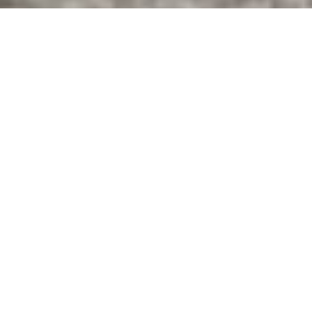
Présentation
HRO est un promoteur immobilier et un conseil en
investissement internationaux, axé sur ses
clients. Nous concevons, construisons et gérons des
immeubles de pointe et de grande qualité
situés dans des emplacements stratégiques en Europe et aux
Unis.
HRO a une longue histoire d’initiatives
audacieuses de rénovation urbaine et de
transformation. Nous sommes engagés dans la